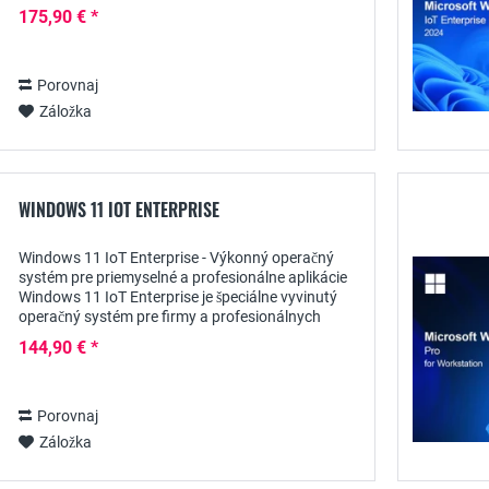
organizácie, v ktorých viacerí zamestnanci
175,90 € *
pristupujú k SQL...
Porovnaj
Záložka
WINDOWS 11 IOT ENTERPRISE
Windows 11 IoT Enterprise - Výkonný operačný
systém pre priemyselné a profesionálne aplikácie
Windows 11 IoT Enterprise je špeciálne vyvinutý
operačný systém pre firmy a profesionálnych
používateľov, ktorí kladú najvyššie nároky na...
144,90 € *
Porovnaj
Záložka