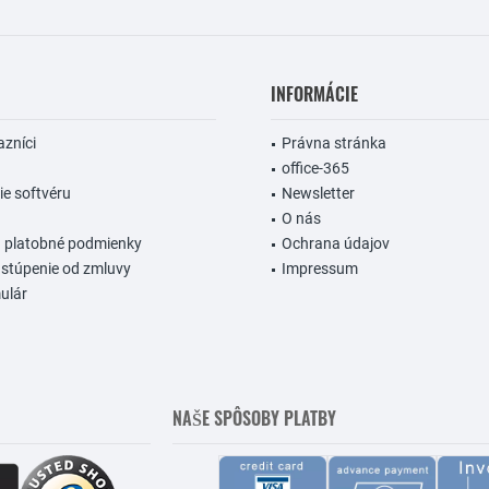
INFORMÁCIE
azníci
Právna stránka
office-365
e softvéru
Newsletter
O nás
a platobné podmienky
Ochrana údajov
stúpenie od zmluvy
Impressum
ulár
NAŠE SPÔSOBY PLATBY