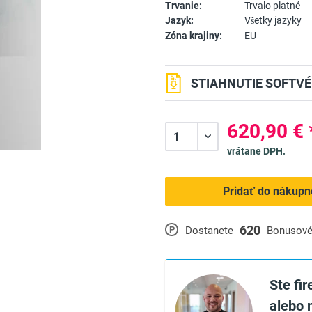
Trvanie:
Trvalo platné
Jazyk:
Všetky jazyky
Zóna krajiny:
EU
STIAHNUTIE SOFTVÉ
620,90 € 
vrátane DPH.
Pridať do nákupn
620
P
Dostanete
Bonusové
Ste fi
alebo 