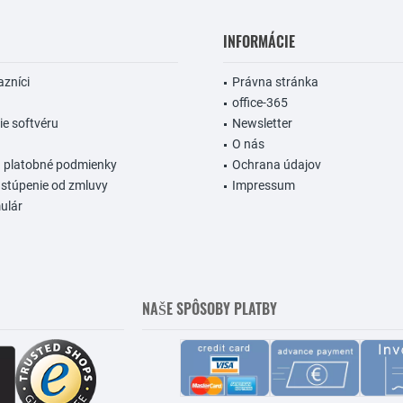
INFORMÁCIE
azníci
Právna stránka
office-365
e softvéru
Newsletter
O nás
a platobné podmienky
Ochrana údajov
stúpenie od zmluvy
Impressum
ulár
NAŠE SPÔSOBY PLATBY