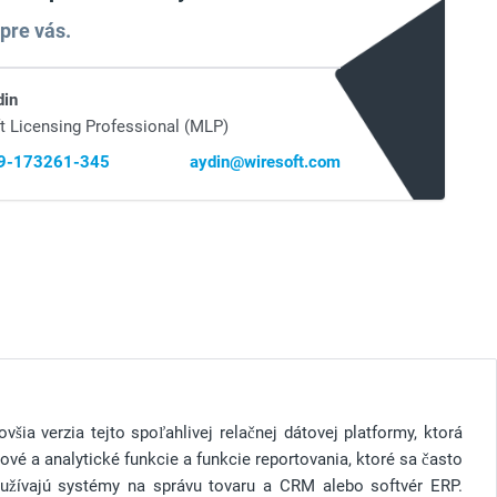
pre vás.
din
t Licensing Professional (MLP)
69-173261-345
aydin@wiresoft.com
šia verzia tejto spoľahlivej relačnej dátovej platformy, ktorá
vé a analytické funkcie a funkcie reportovania, ktoré sa často
oužívajú systémy na správu tovaru a CRM alebo softvér ERP.