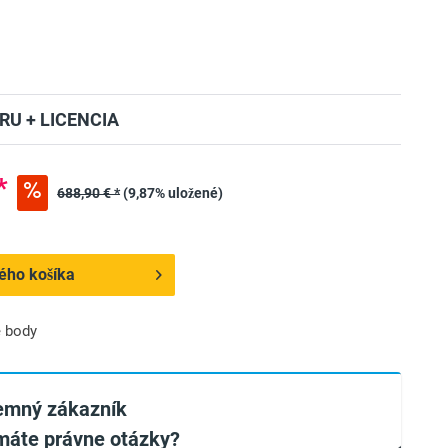
RU + LICENCIA
*
688,90 € *
(9,87% uložené)
ého košíka
 body
remný zákazník
máte právne otázky?