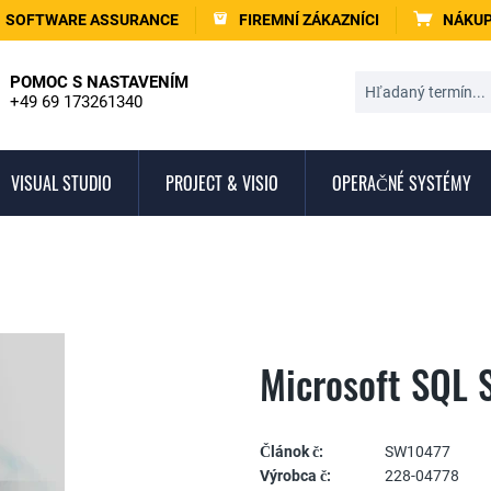
SOFTWARE ASSURANCE
FIREMNÍ ZÁKAZNÍCI
NÁKUP
POMOC S NASTAVENÍM
+49 69 173261340
VISUAL STUDIO
PROJECT & VISIO
OPERAČNÉ SYSTÉMY
Microsoft SQL 
Článok č:
SW10477
Výrobca č:
228-04778