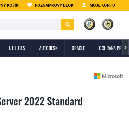
NÝ KOŠÍK
POZNÁMKOVÝ BLOK
MOJE KONTO
UTILITIES
AUTODESK
ORACLE
OCHRANA PRED 

Server 2022 Standard