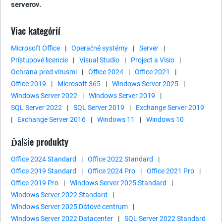
serverov.
Viac kategórií
Microsoft Office
|
Operačné systémy
|
Server
|
Prístupové licencie
|
Visual Studio
|
Project a Visio
|
Ochrana pred vírusmi
|
Office 2024
|
Office 2021
|
Office 2019
|
Microsoft 365
|
Windows Server 2025
|
Windows Server 2022
|
Windows Server 2019
|
SQL Server 2022
|
SQL Server 2019
|
Exchange Server 2019
|
Exchange Server 2016
|
Windows 11
|
Windows 10
Ďalšie produkty
Office 2024 Standard
|
Office 2022 Standard
|
Office 2019 Standard
|
Office 2024 Pro
|
Office 2021 Pro
|
Office 2019 Pro
|
Windows Server 2025 Standard
|
Windows Server 2022 Standard
|
Windows Server 2025 Dátové centrum
|
Windows Server 2022 Datacenter
|
SQL Server 2022 Standard