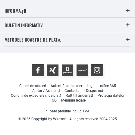
INFORMAȚII
BULETIN INFORMATIV
METODELE NOASTRE DE PLATĂ
Clienți de afaceri
Autentificare dealer
Legal
office-365
Ajutor / Asistență
Contactați
Despre noi
Condiții de expediere și de plată
Rätt till ångerrätt
Protecția datelor
TCG
Mențiuni legale
* Toate prețurile includ TVA
© 2026 Copyright by Wiresoft | All rights reserved 2004-2025