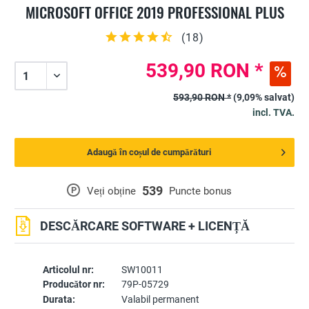
MICROSOFT OFFICE 2019 PROFESSIONAL PLUS
(
18
)
539,90 RON *
593,90 RON *
(9,09% salvat)
incl. TVA.
Adaugă în coșul de cumpărături
539
P
Veți obține
Puncte bonus
DESCĂRCARE SOFTWARE + LICENȚĂ
Articolul nr:
SW10011
Producător nr:
79P-05729
Durata:
Valabil permanent