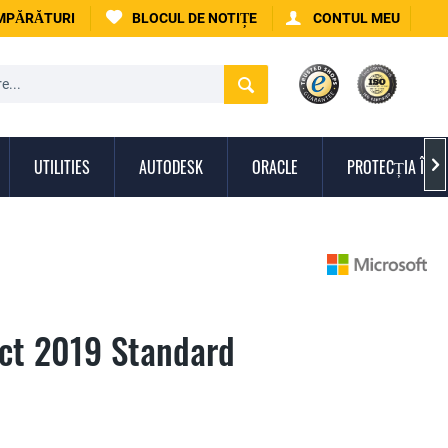
UMPĂRĂTURI
BLOCUL DE NOTIȚE
CONTUL MEU
UTILITIES
AUTODESK
ORACLE
PROTECȚIA ÎMPO

ect 2019 Standard