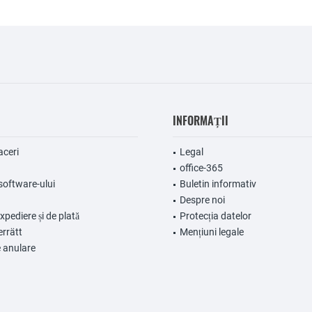
INFORMAȚII
aceri
Legal
office-365
software-ului
Buletin informativ
Despre noi
expediere și de plată
Protecția datelor
errätt
Mențiuni legale
 anulare