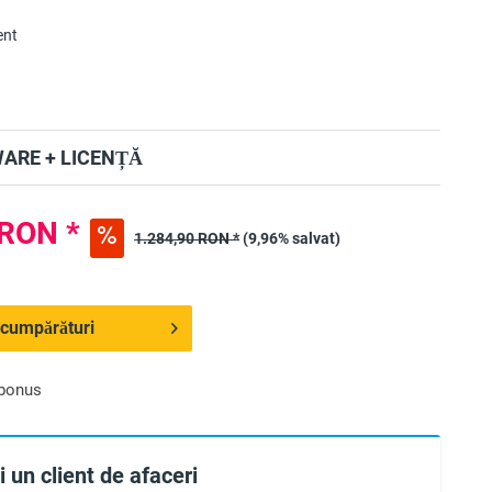
ent
ARE + LICENȚĂ
 RON *
1.284,90 RON *
(9,96% salvat)
 cumpărături
 bonus
 un client de afaceri