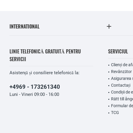
INTERNATIONAL
LINIE TELEFONICĂ GRATUITĂ PENTRU
SERVICIUL
SERVICII
Clienți de af
Revânzător
Asistență și consiliere telefonică la:
Asigurarea 
Contactați
+4969 - 173261340
Condiții de 
Luni - Vineri 09:00 - 16:00
Rätt till ång
Formular de
TCG