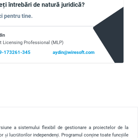
ți întrebări de natură juridică?
i pentru tine.
din
t Licensing Professional (MLP)
69-173261-345
aydin@wiresoft.com
iune a sistemului flexibil de gestionare a proiectelor de la
r și lucrătorilor independenți. Programul conține toate funcțiile