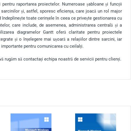
i pentru raportarea proiectelor. Numeroase șabloane și funcții
 sarcinilor și, astfel, sporesc eficiența, care joacă un rol major
 îndeplinește toate cerințele în ceea ce privește gestionarea cu
ntelor, care include, de asemenea, administrarea centrală și a
tilizarea diagramelor Gantt oferă claritate pentru proiectele
egrate și o înțelegere mai ușoară a relațiilor dintre sarcini, iar
i importante pentru comunicarea cu ceilalți.
vă rugăm să contactați echipa noastră de servicii pentru clienți.