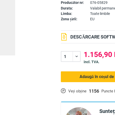
Producător nr:
076-05829
Durata:
Valabil perman
Limba:
Toate limbile
Zona țării:
EU
DESCĂRCARE SOFTW
1.156,90
incl. TVA.
Adaugă în coșul de
1156
P
Veți obține
Puncte
Sunteți