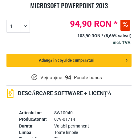
MICROSOFT POWERPOINT 2013
94,90 RON *
103,90 RON *
(8,66% salvat)
incl. TVA.
Adaugă în coșul de cumpărături
94
P
Veți obține
Puncte bonus
DESCĂRCARE SOFTWARE + LICENȚĂ
Articolul nr:
SW10040
Producător nr:
079-01714
Durata:
Valabil permanent
Limba:
Toate limbile