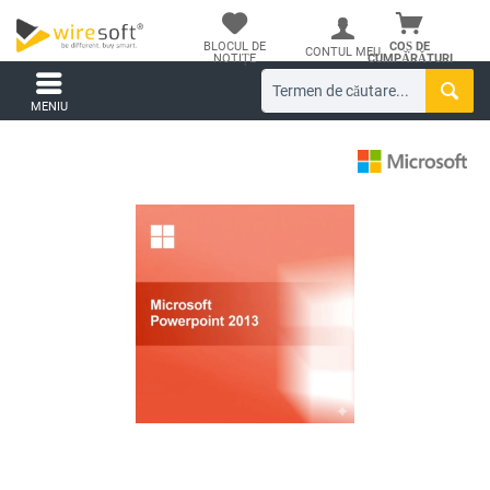
BLOCUL DE
COȘ DE
CONTUL MEU
NOTIȚE
CUMPĂRĂTURI
MENIU