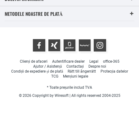
METODELE NOASTRE DE PLATĂ
Clienți de afaceri
Autentificare dealer
Legal
office-365
Ajutor / Asistență
Contactați
Despre noi
Condiții de expediere și de plată
Rätt till ångerrätt
Protecția datelor
TCG
Mențiuni legale
* Toate prețurile includ TVA
© 2026 Copyright by Wiresoft | All rights reserved 2004-2025