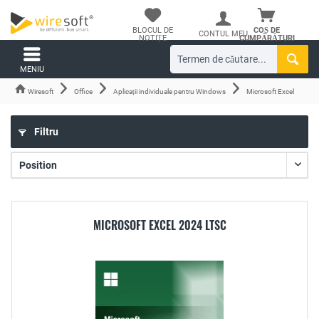
BLOCUL DE
COȘ DE
CONTUL MEU
NOTIȚE
CUMPĂRĂTURI
MENIU
Wiresoft
Office
Aplicații individuale pentru Windows
Microsoft Excel
Filtru
MICROSOFT EXCEL 2024 LTSC