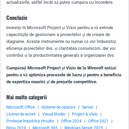
actualizările, astfel încât să puteți cumpăra cu încredere.
Concluzie
Investiți în Microsoft Project și Visio pentru a vă extinde
capacitățile de gestionare a proiectelor și de creare de
diagrame. Aceste instrumente nu numai că vor îmbunătăți
eficiența proiectelor dvs. și claritatea comunicării, dar vor
contribui și la productivitatea generală a organizației dvs.
Cumpărați Microsoft Project și Visio de la Wiresoft astăzi
pentru a vă optimiza procesele de lucru și pentru a beneficia
de expertiza noastră și de prețurile competitive.
Mai multe categorii
Microsoft Office
|
Sisteme de operare
|
Server
|
Licențe de acces
|
Visual Studio
|
Project & Visio
|
Protecție împotriva virușilor
|
Office 2024
|
Office 2021
|
Birou 2019
|
Microsoft 365
|
Windows Server 2025
|