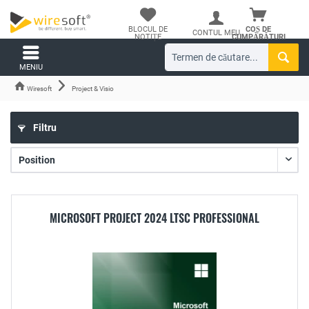
BLOCUL DE
COȘ DE
CONTUL MEU
NOTIȚE
CUMPĂRĂTURI
MENIU
Wiresoft
Project & Visio
Filtru
MICROSOFT PROJECT 2024 LTSC PROFESSIONAL