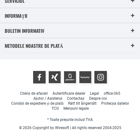
SERVICIUL
INFORMAȚII
BULETIN INFORMATIV
METODELE NOASTRE DE PLATĂ
Clienți de afaceri
Autentificare dealer
Legal
office-365
Ajutor / Asistență
Contactați
Despre noi
Condiții de expediere și de plată
Rätt till ångerrätt
Protecția datelor
TCG
Mențiuni legale
* Toate prețurile includ TVA
© 2026 Copyright by Wiresoft | All rights reserved 2004-2025