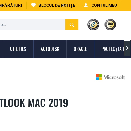
UMPĂRĂTURI
BLOCUL DE NOTIȚE
CONTUL MEU
UTILITIES
AUTODESK
ORACLE
PROTECȚIA ÎMPO

TLOOK MAC 2019