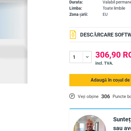
Durata:
Valabil perman
Limba:
Toate limbile
Zona țării:
EU
DESCĂRCARE SOFTW
306,90 R
incl. TVA.
Adaugă în coșul de
306
P
Veți obține
Puncte b
Sunteți
sau ave