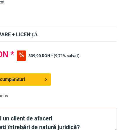
ent
ARE + LICENȚĂ
ON *
339,90 RON *
(9,71% salvat)
 cumpărături
onus
 un client de afaceri
ți întrebări de natură juridică?