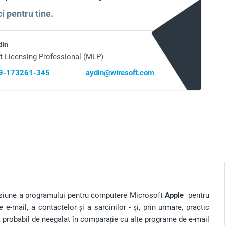
i pentru tine.
din
t Licensing Professional (MLP)
69-173261-345
aydin@wiresoft.com
rsiune a programului pentru computere Microsoft
Apple
pentru
 e-mail, a contactelor și a sarcinilor - și, prin urmare, practic
că probabil de neegalat în comparație cu alte programe de e-mail