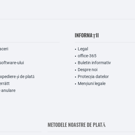
INFORMAȚII
aceri
Legal
office-365
software-ului
Buletin informativ
Despre noi
expediere și de plată
Protecția datelor
errätt
Mențiuni legale
 anulare
METODELE NOASTRE DE PLATĂ