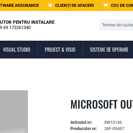
TWARE ASSURANCE
CLIENȚI DE AFACERI
COȘ DE C
UTOR PENTRU INSTALARE
9 69 173261340
VISUAL STUDIO
PROJECT & VISIO
SISTEME DE OPERARE
MICROSOFT OU
Articolul nr:
SW10146
Producător nr:
36F-00467