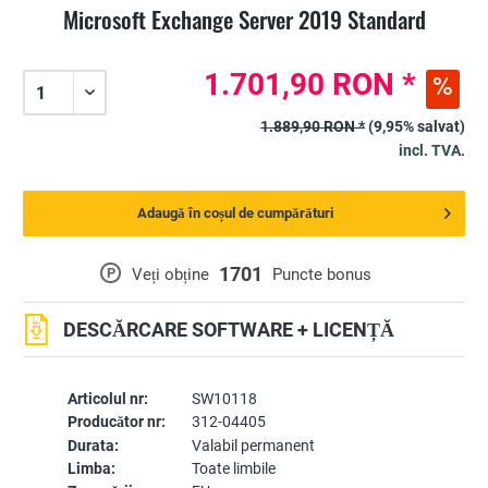
Microsoft Exchange Server 2019 Standard
1.701,90 RON *
1.889,90 RON *
(9,95% salvat)
incl. TVA.
Adaugă în coșul de cumpărături
1701
P
Veți obține
Puncte bonus
DESCĂRCARE SOFTWARE + LICENȚĂ
Articolul nr:
SW10118
Producător nr:
312-04405
Durata:
Valabil permanent
Limba:
Toate limbile