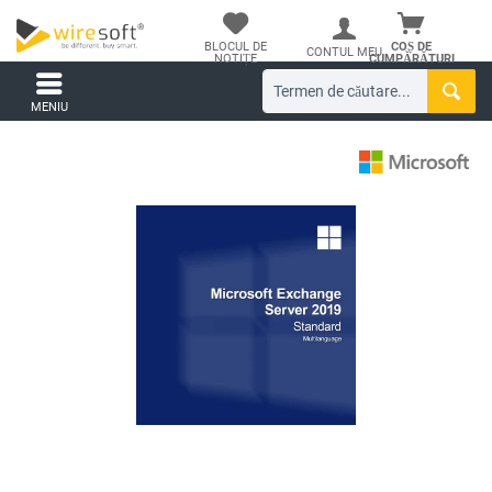
BLOCUL DE
COȘ DE
CONTUL MEU
NOTIȚE
CUMPĂRĂTURI
MENIU