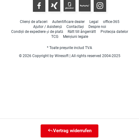
Clienți de afaceri
Autentificare dealer
Legal
office-365
Ajutor / Asistență
Contactați
Despre noi
Condiții de expediere și de plată
Rätt till ångerrätt
Protecția datelor
TCG
Mențiuni legale
* Toate prețurile includ TVA
© 2026 Copyright by Wiresoft | All rights reserved 2004-2025
Vertrag widerrufen