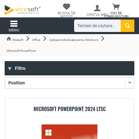
BLOCUL DE
COȘ DE
CONTUL MEU
NOTIȚE
CUMPĂRĂTURI
MENIU
Wiresoft
Office
Aplicații individuale pentru Windows
Microsoft PowerPoint
Filtru
MICROSOFT POWERPOINT 2024 LTSC