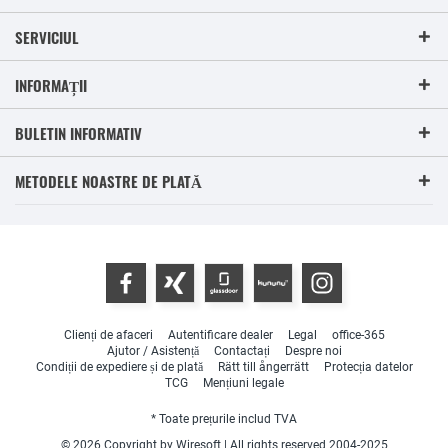
SERVICIUL
INFORMAȚII
BULETIN INFORMATIV
METODELE NOASTRE DE PLATĂ
Clienți de afaceri
Autentificare dealer
Legal
office-365
Ajutor / Asistență
Contactați
Despre noi
Condiții de expediere și de plată
Rätt till ångerrätt
Protecția datelor
TCG
Mențiuni legale
* Toate prețurile includ TVA
© 2026 Copyright by Wiresoft | All rights reserved 2004-2025