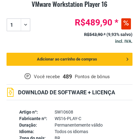
VMware Workstation Player 16
R$489,90 *
R$543,90 *
(9,93% salvo)
incl. IVA.
Adicionar ao carrinho de compras
489
P
Você recebe
Pontos de bônus
DOWNLOAD DE SOFTWARE + LICENÇA
Artigo nº:
SW10608
Fabricante nº:
WS16-PLAY-C
Duração:
Permanentemente válido
Idioma:
Todos os idiomas
Zona do país:
BR