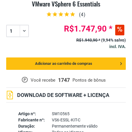
VMware VSphere 6 Essentials
(
4
)
R$1.747,90 *
R$1.940,90 *
(9,94% salvo)
incl. IVA.
Adicionar ao carrinho de compras
1747
P
Você recebe
Pontos de bônus
DOWNLOAD DE SOFTWARE + LICENÇA
Artigo nº:
SW10565
Fabricante nº:
VS6-ESSL-KIT-C
Duração:
Permanentemente válido