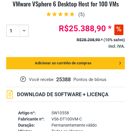
VMware VSphere 6 Desktop Host for 100 VMs
(
5
)
R$25.388,90 *
R$28.208,90 *
(10% salvo)
incl. IVA.
Adicionar ao carrinho de compras
25388
P
Você recebe
Pontos de bônus
DOWNLOAD DE SOFTWARE + LICENÇA
Artigo nº:
SW10558
Fabricante nº:
VS6-DT100VM-C
Duração:
Permanentemente válido