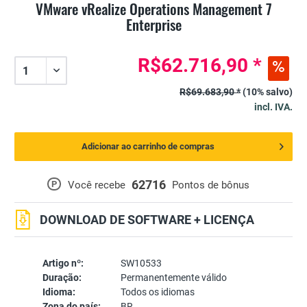
VMware vRealize Operations Management 7
Enterprise
R$62.716,90 *
R$69.683,90 *
(10% salvo)
incl. IVA.
Adicionar ao carrinho de compras
62716
P
Você recebe
Pontos de bônus
DOWNLOAD DE SOFTWARE + LICENÇA
Artigo nº:
SW10533
Duração:
Permanentemente válido
Idioma:
Todos os idiomas
Zona do país:
BR