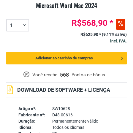
Microsoft Word Mac 2024
R$568,90 *
R$625,90 *
(9,11% salvo)
incl. IVA.
Adicionar ao carrinho de compras
568
P
Você recebe
Pontos de bônus
DOWNLOAD DE SOFTWARE + LICENÇA
Artigo nº:
SW10628
Fabricante nº:
D48-00616
Duração:
Permanentemente válido
Idioma:
Todos os idiomas