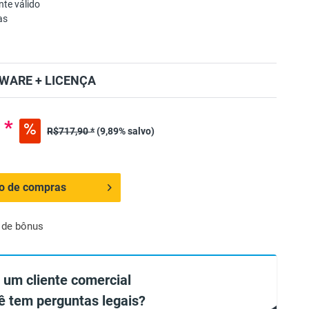
te válido
as
WARE + LICENÇA
 *
R$717,90 *
(9,89% salvo)
ho de compras
 de bônus
 um cliente comercial
ê tem perguntas legais?