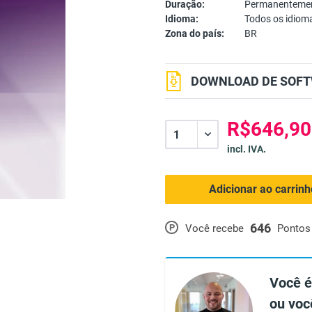
Duração:
Permanentemen
Idioma:
Todos os idiom
Zona do país:
BR
DOWNLOAD DE SOFT
R$646,90
incl. IVA.
Adicionar ao carrin
646
P
Você recebe
Pontos
Você é
ou voc