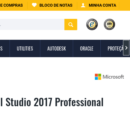
DE COMPRAS
BLOCO DE NOTAS
MINHA CONTA
IS
UTILITIES
AUTODESK
ORACLE
PROTEÇÃO C

l Studio 2017 Professional