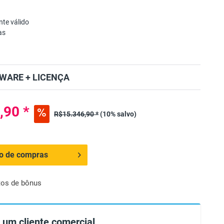
te válido
as
WARE + LICENÇA
,90 *
R$15.346,90 *
(10% salvo)
ho de compras
tos de bônus
 um cliente comercial