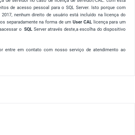
ça de servidor no caso de licença de servidor/CAL: com esta
reitos de acesso pessoal para o
SQL Server
. Isto porque com
 2017, nenhum direito de usuário está incluído na licença do
idos separadamente na forma de um
User CAL
licença para um
a
acessar
o
SQL
Server
através deste
,
a escolha do dispositivo
vor entre em contato com nosso serviço de atendimento ao