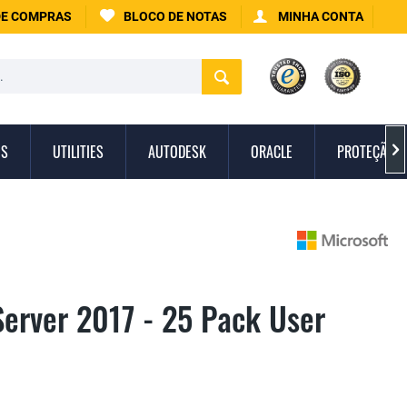
DE COMPRAS
BLOCO DE NOTAS
MINHA CONTA
IS
UTILITIES
AUTODESK
ORACLE
PROTEÇÃO C

Server 2017 - 25 Pack User