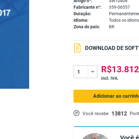
Artigo nº:
SW10406
Fabricante nº:
359-06557
Duração:
Permanentemen
Idioma:
Todos os idiom
Zona do país:
BR
DOWNLOAD DE SOFT
R$13.812
incl. IVA.
Adicionar ao carrin
13812
P
Você recebe
Pon
Você é