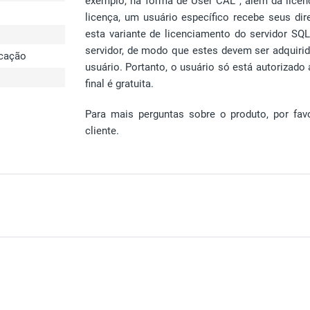
exemplo, na forma de User CAL , além da licen
licença, um usuário específico recebe seus di
esta variante de licenciamento do servidor SQL
servidor, de modo que estes devem ser adquir
icação
usuário. Portanto, o usuário só está autorizado 
final é gratuita
.
Para mais perguntas sobre o produto, por fa
cliente.