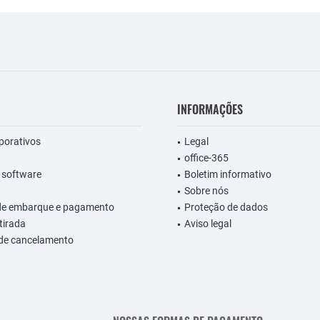
INFORMAÇÕES
rporativos
Legal
office-365
 software
Boletim informativo
Sobre nós
de embarque e pagamento
Proteção de dados
etirada
Aviso legal
 de cancelamento