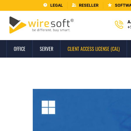
LEGAL
RESELLER
SOFTWA
A
+
OFFICE
SERVER
CLIENT ACCESS LICENSE (CAL)