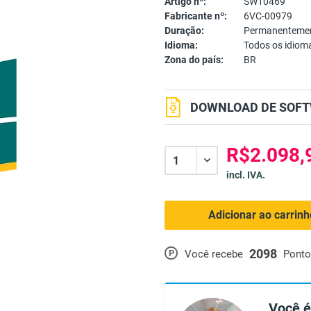
Artigo nº:
SW10469
Fabricante nº:
6VC-00979
Duração:
Permanentemen
Idioma:
Todos os idiom
Zona do país:
BR
DOWNLOAD DE SOFT
R$2.098,
incl. IVA.
Adicionar ao carrin
2098
P
Você recebe
Ponto
Você é