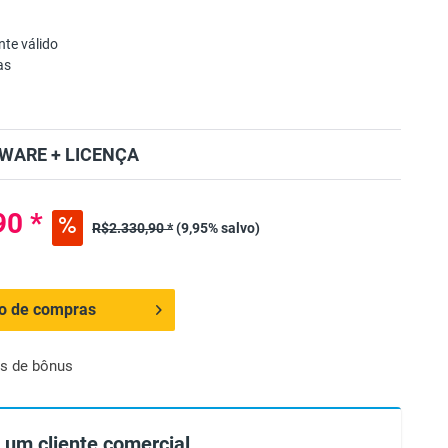
te válido
as
WARE + LICENÇA
90 *
R$2.330,90 *
(9,95% salvo)
ho de compras
s de bônus
 um cliente comercial