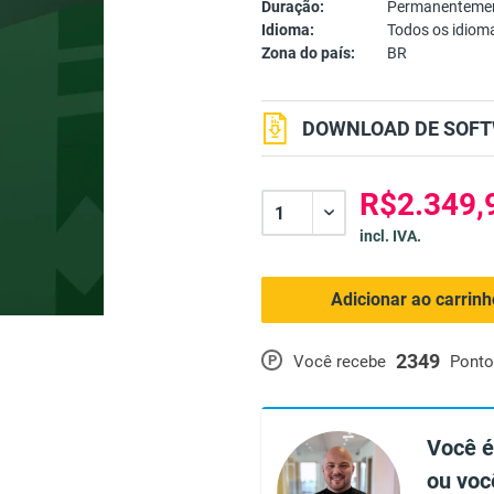
Duração:
Permanentemen
Idioma:
Todos os idiom
Zona do país:
BR
DOWNLOAD DE SOFT
R$2.349,
incl. IVA.
Adicionar ao carrin
2349
P
Você recebe
Ponto
Você é
ou voc