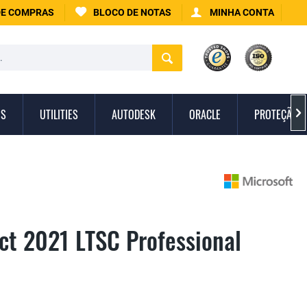
DE COMPRAS
BLOCO DE NOTAS
MINHA CONTA
IS
UTILITIES
AUTODESK
ORACLE
PROTEÇÃO C

ect 2021 LTSC Professional