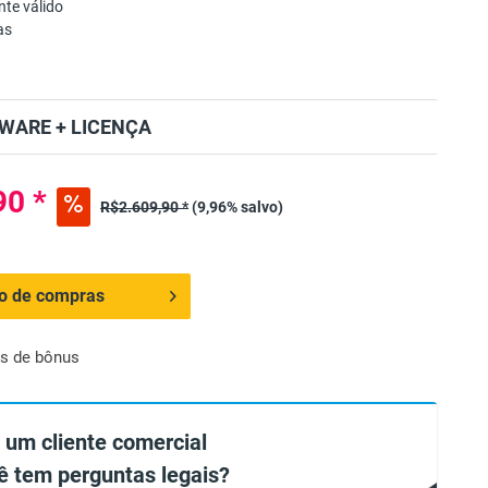
te válido
as
WARE + LICENÇA
90 *
R$2.609,90 *
(9,96% salvo)
ho de compras
s de bônus
 um cliente comercial
ê tem perguntas legais?