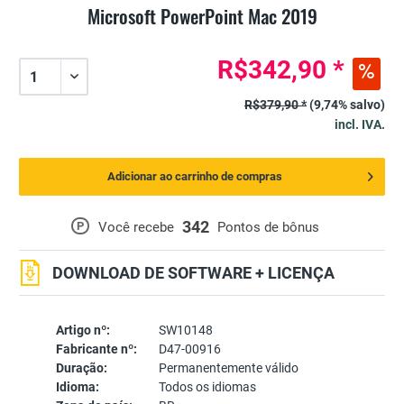
Microsoft PowerPoint Mac 2019
R$342,90 *
R$379,90 *
(9,74% salvo)
incl. IVA.
Adicionar ao carrinho de compras
342
P
Você recebe
Pontos de bônus
DOWNLOAD DE SOFTWARE + LICENÇA
Artigo nº:
SW10148
Fabricante nº:
D47-00916
Duração:
Permanentemente válido
Idioma:
Todos os idiomas