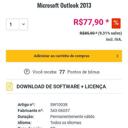
Microsoft Outlook 2013
R$77,90 *
R$85,90 *
(9,31% salvo)
incl. IVA.
Adicionar ao carrinho de compras
77
P
Você recebe
Pontos de bônus
DOWNLOAD DE SOFTWARE + LICENÇA
Artigo nº:
SW10038
Fabricante nº:
543-06057
Duração:
Permanentemente válido
Idioma:
Todos os idiomas