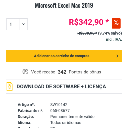
Microsoft Excel Mac 2019
R$342,90 *
R$379,90 *
(9,74% salvo)
incl. IVA.
Adicionar ao carrinho de compras
342
P
Você recebe
Pontos de bônus
DOWNLOAD DE SOFTWARE + LICENÇA
Artigo nº:
SW10142
Fabricante nº:
065-08677
Duração:
Permanentemente válido
Idioma:
Todos os idiomas