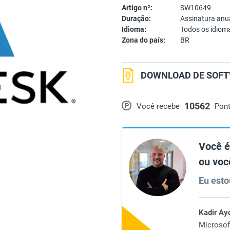
Artigo nº:
SW10649
Duração:
Assinatura anu
Idioma:
Todos os idiom
Zona do país:
BR
DOWNLOAD DE SOFT
10562
P
Você recebe
Pon
Você é
ou voc
Eu esto
Kadir Ay
Microsof