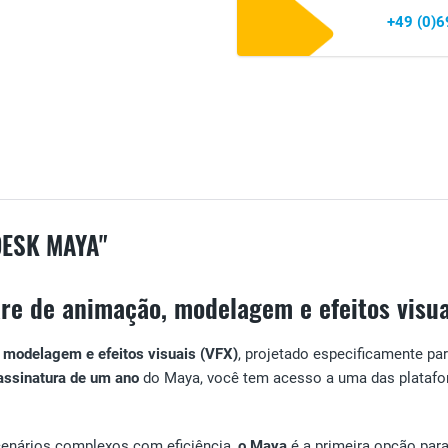
+49 (0)
ESK MAYA"
are de animação, modelagem e efeitos visu
 modelagem e efeitos visuais (VFX)
, projetado especificamente pa
assinatura de um ano
do Maya, você tem acesso a uma das platafo
cenários complexos com eficiência,
o Maya
é a primeira opção para