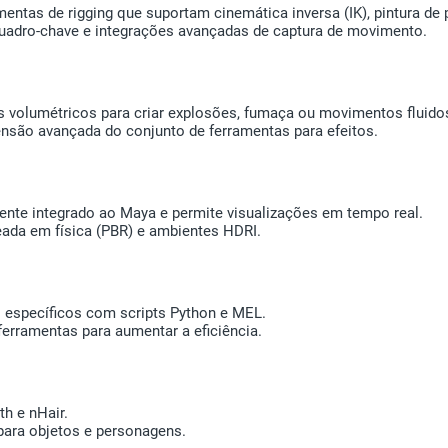
as de rigging que suportam cinemática inversa (IK), pintura de 
adro-chave e integrações avançadas de captura de movimento.
os volumétricos para criar explosões, fumaça ou movimentos fluid
nsão avançada do conjunto de ferramentas para efeitos.
ente integrado ao Maya e permite visualizações em tempo real.
eada em física (PBR) e ambientes HDRI.
 específicos com scripts Python e MEL.
ferramentas para aumentar a eficiência.
h e nHair.
para objetos e personagens.