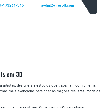
69-173261-345
aydin@wiresoft.com
ais em 3D
ra artistas, designers e estúdios que trabalham com cinema,
rmas mais avançadas para criar animações realistas, modelos
 profissionais criativos. Com atualizações regulares,