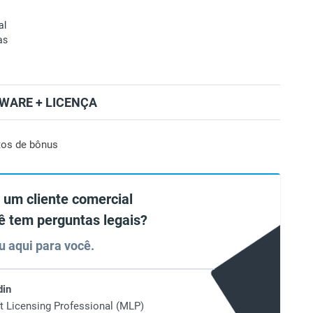
al
as
WARE + LICENÇA
tos de bônus
 um cliente comercial
ê tem perguntas legais?
u aqui para você.
din
t Licensing Professional (MLP)