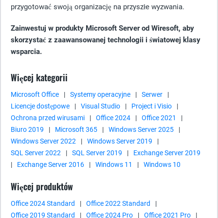
przygotować swoją organizację na przyszłe wyzwania.
Zainwestuj w produkty Microsoft Server od Wiresoft, aby
skorzystać z zaawansowanej technologii i światowej klasy
wsparcia.
Więcej kategorii
Microsoft Office
|
Systemy operacyjne
|
Serwer
|
Licencje dostępowe
|
Visual Studio
|
Project i Visio
|
Ochrona przed wirusami
|
Office 2024
|
Office 2021
|
Biuro 2019
|
Microsoft 365
|
Windows Server 2025
|
Windows Server 2022
|
Windows Server 2019
|
SQL Server 2022
|
SQL Server 2019
|
Exchange Server 2019
|
Exchange Server 2016
|
Windows 11
|
Windows 10
Więcej produktów
Office 2024 Standard
|
Office 2022 Standard
|
Office 2019 Standard
|
Office 2024 Pro
|
Office 2021 Pro
|