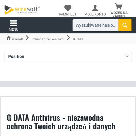
WÓZEK NA
PAMPHLET
MOJE KONTO
ZAKUPY
MENU
Wiresoft
Ochrona przed wirusami
G DATA
G DATA Antivirus - niezawodna
ochrona Twoich urządzeń i danych