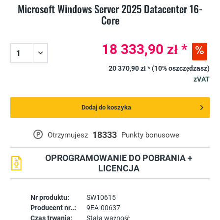
Microsoft Windows Server 2025 Datacenter 16-
Core
18 333,90 zł *
20 370,90 zł *
(10% oszczędzasz)
zVAT
Dodaj do koszyka
18333
P
Otrzymujesz
Punkty bonusowe
OPROGRAMOWANIE DO POBRANIA +
LICENCJA
Nr produktu:
SW10615
Producent nr..:
9EA-00637
Czas trwania:
Stała ważność