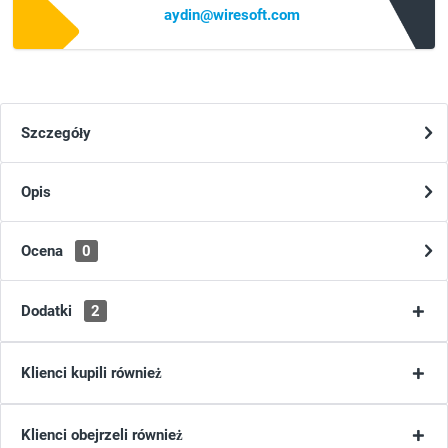
aydin@wiresoft.com
Szczegóły
Opis
Ocena
0
Dodatki
2
Klienci kupili również
Klienci obejrzeli również