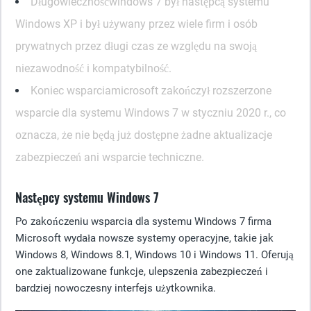
Długowieczność
windows 7 był następcą systemu
Windows XP i był używany przez wiele firm i osób
prywatnych przez długi czas ze względu na swoją
niezawodność i kompatybilność.
Koniec wsparcia
microsoft zakończył rozszerzone
wsparcie dla systemu Windows 7 w styczniu 2020 r., co
oznacza, że nie będą już dostępne żadne aktualizacje
zabezpieczeń ani wsparcie techniczne.
Następcy systemu Windows 7
Po zakończeniu wsparcia dla systemu Windows 7 firma
Microsoft wydała nowsze systemy operacyjne, takie jak
Windows 8, Windows 8.1, Windows 10 i Windows 11. Oferują
one zaktualizowane funkcje, ulepszenia zabezpieczeń i
bardziej nowoczesny interfejs użytkownika.