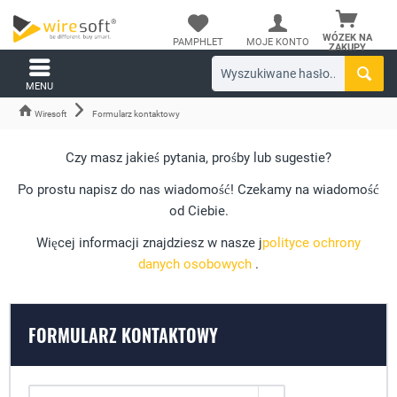
WÓZEK NA
PAMPHLET
MOJE KONTO
ZAKUPY
MENU
Wiresoft
Formularz kontaktowy
Czy masz jakieś pytania, prośby lub sugestie?
Po prostu napisz do nas wiadomość! Czekamy na wiadomość
od Ciebie.
Więcej informacji znajdziesz w nasze j
polityce ochrony
danych osobowych
.
FORMULARZ KONTAKTOWY