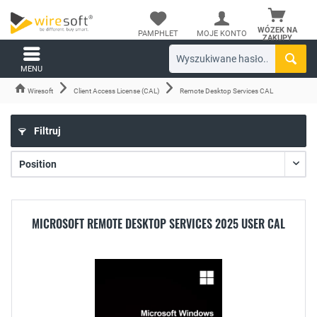
WÓZEK NA
PAMPHLET
MOJE KONTO
ZAKUPY
MENU
Wiresoft
Client Access License (CAL)
Remote Desktop Services CAL
Filtruj
MICROSOFT REMOTE DESKTOP SERVICES 2025 USER CAL