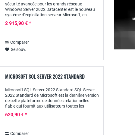
sécurité avancée pour les grands réseaux
Windows Server 2022 Datacenter est le nouveau
système d'exploitation serveur Microsoft, en
particulier pour les grandes entreprises. Cette
2 915,90 € *
version du...
Comparer
Se souv.
MICROSOFT SQL SERVER 2022 STANDARD
Microsoft SQL Server 2022 Standard SQL Server
2022 Standard de Microsoft est la dernière version
de cette plateforme de données relationnelles
fiable qui fournit aux utilisateurs toutes les
fonctions de base de données, d'analyse et de...
620,90 € *
Comparer