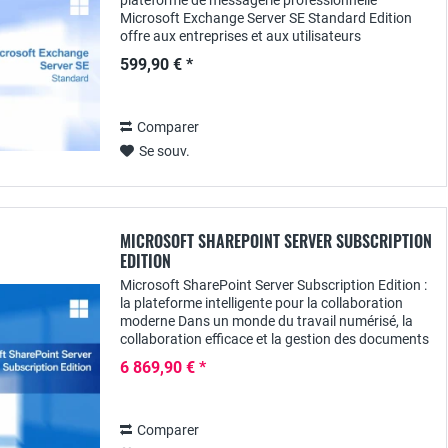
plateforme de messagerie professionnelle
Microsoft Exchange Server SE Standard Edition
offre aux entreprises et aux utilisateurs
technophiles une solution performante pour une
599,90 € *
communication...
Comparer
Se souv.
MICROSOFT SHAREPOINT SERVER SUBSCRIPTION
EDITION
Microsoft SharePoint Server Subscription Edition :
la plateforme intelligente pour la collaboration
moderne Dans un monde du travail numérisé, la
collaboration efficace et la gestion des documents
deviennent de plus en plus importantes....
6 869,90 € *
Comparer