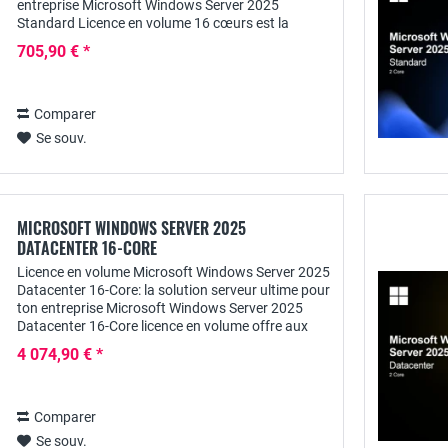
entreprise Microsoft Windows Server 2025
Standard Licence en volume 16 cœurs est la
solution idéale pour les entreprises qui ont besoin
705,90 € *
d'une...
Comparer
Se souv.
MICROSOFT WINDOWS SERVER 2025
DATACENTER 16-CORE
Licence en volume Microsoft Windows Server 2025
Datacenter 16-Core: la solution serveur ultime pour
ton entreprise Microsoft Windows Server 2025
Datacenter 16-Core licence en volume offre aux
entreprises une plate-forme serveur...
4 074,90 € *
Comparer
Se souv.