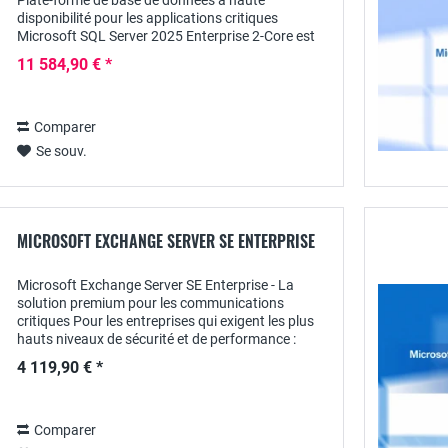
Plate-forme de base de données à haute
disponibilité pour les applications critiques
Microsoft SQL Server 2025 Enterprise 2-Core est
l'édition la plus puissante de la gamme SQL Server
11 584,90 € *
et a...
Comparer
Se souv.
MICROSOFT EXCHANGE SERVER SE ENTERPRISE
Microsoft Exchange Server SE Enterprise - La
solution premium pour les communications
critiques Pour les entreprises qui exigent les plus
hauts niveaux de sécurité et de performance :
Microsoft Exchange Server SE Enterprise Edition
4 119,90 € *
offre...
Comparer