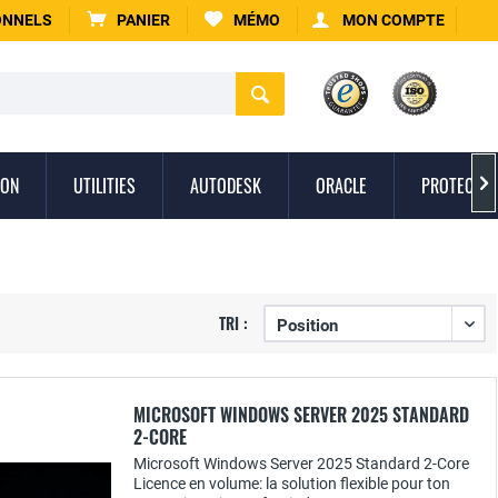
ONNELS
PANIER
MÉMO
MON COMPTE
ION
UTILITIES
AUTODESK
ORACLE
PROTECTIO

TRI :
MICROSOFT WINDOWS SERVER 2025 STANDARD
2-CORE
Microsoft Windows Server 2025 Standard 2-Core
Licence en volume: la solution flexible pour ton