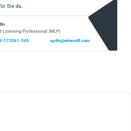
für Sie da.
din
t Licensing Professional (MLP)
69-173261-345
aydin@wiresoft.com