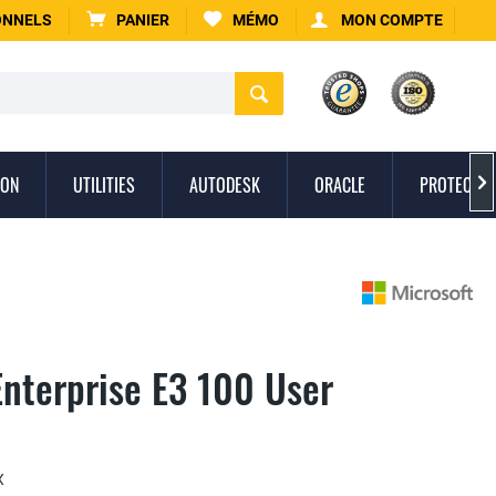
ONNELS
PANIER
MÉMO
MON COMPTE
ION
UTILITIES
AUTODESK
ORACLE
PROTECTIO

Enterprise E3 100 User
X