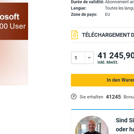
Durée de validité:
Abonnement an
Langue:
Toutes les lang
Zone de pays:
EU
TÉLÉCHARGEMENT DU
41 245,90
inkl. MwSt.
In den Ware
41245
P
Sie erhalten
Bonu
Sind S
oder h