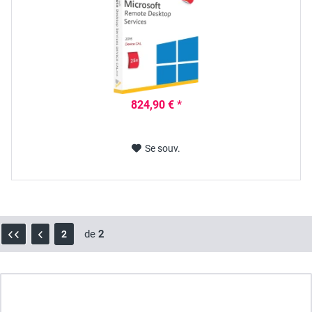
824,90 € *
Se souv.
de
2
2