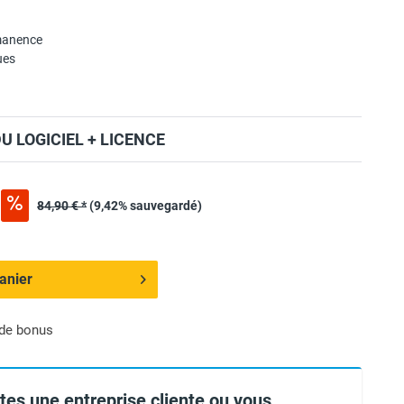
manence
ues
 LOGICIEL + LICENCE
84,90 € *
(9,42% sauvegardé)
anier
 de bonus
tes une entreprise cliente ou vous