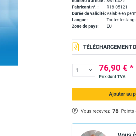
numéro d'article :
SW10422
Fabricant n°. :
R18-05121
Durée de validité:
Valable en per
Langue:
Toutes les lang
Zone de pays:
EU
TÉLÉCHARGEMENT DU
76,90 € *
Prix dont TVA
Ajouter au p
76
P
Vous recevrez
Points
Vous ê