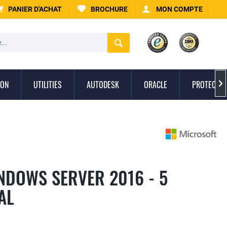
PANIER D'ACHAT
BROCHURE
MON COMPTE
ION
UTILITIES
AUTODESK
ORACLE
PROTECTIO

NDOWS SERVER 2016 - 5
AL