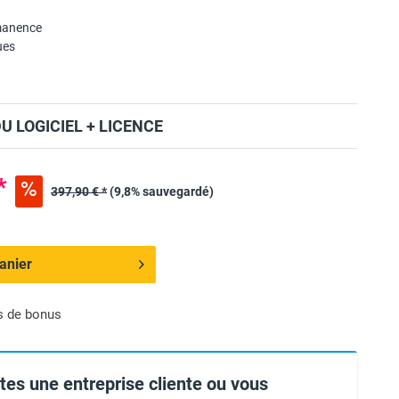
manence
ues
 LOGICIEL + LICENCE
*
397,90 € *
(9,8% sauvegardé)
anier
s de bonus
tes une entreprise cliente ou vous