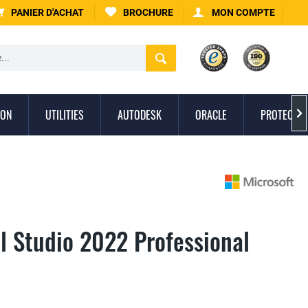
PANIER D'ACHAT
BROCHURE
MON COMPTE
ION
UTILITIES
AUTODESK
ORACLE
PROTECTIO

l Studio 2022 Professional