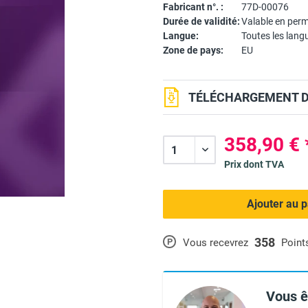
Fabricant n°. :
77D-00076
Durée de validité:
Valable en per
Langue:
Toutes les lang
Zone de pays:
EU
TÉLÉCHARGEMENT DU
358,90 € 
Prix dont TVA
Ajouter au p
358
P
Vous recevrez
Point
Vous ê