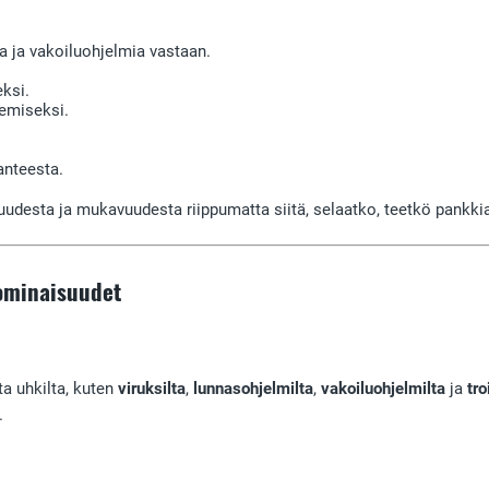
sia ja vakoiluohjelmia vastaan.
eksi.
semiseksi.
lanteesta.
suudesta ja mukavuudesta riippumatta siitä, selaatko, teetkö pankki
 ominaisuudet
ta uhkilta, kuten
viruksilta
,
lunnasohjelmilta
,
vakoiluohjelmilta
ja
tro
.