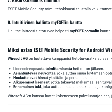
7. Resurssitehokas toiminta
ESET Mobile Security toimii tehokkaasti taustalla vaikuttamatt
8. Intuitiivinen hallinta myESETin kautta
Hallitse laitteesi tietoturvaa helposti
myESET-portaalin
kautta.
Miksi ostaa ESET Mobile Security for Android Wi
Wiresoft AG
on luotettava kumppanisi tietoturvaratkaisuissa.
Lisenssin
nopeasta toimittamisesta
heti oston jälkeen.
Asiantuntevaa neuvontaa
, joka auttaa sinua löytämään opti
Houkuttelevat hinnat
yksittäis- ja perhelisensseille.
Alkuperäiset lisenssit
, jotka takaavat maksimaalisen turva
Erinomainen tuki
, joka auttaa sinua asennuksessa ja konfig
Wiresoft AG:n kanssa luotat kokeneeseen palveluntarjoajaan, j