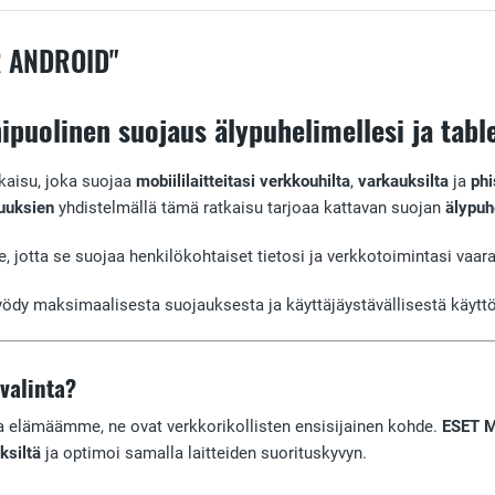
R ANDROID"
puolinen suojaus älypuhelimellesi ja table
tkaisu, joka suojaa
mobiililaitteitasi
verkkouhilta
,
varkauksilta
ja
phi
uuksien
yhdistelmällä tämä ratkaisu tarjoaa kattavan suojan
älypuh
le, jotta se suojaa henkilökohtaiset tietosi ja verkkotoimintasi vaar
yödy maksimaalisesta suojauksesta ja käyttäjäystävällisestä käyttöl
valinta?
sa elämäämme, ne ovat verkkorikollisten ensisijainen kohde.
ESET Mo
ksiltä
ja optimoi samalla laitteiden suorituskyvyn.