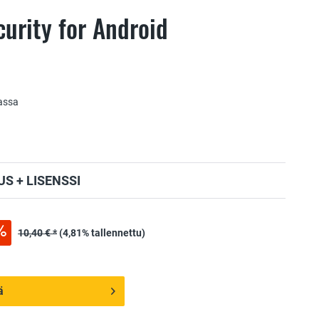
urity for Android
assa
S + LISENSSI
10,40 € *
(4,81% tallennettu)
ä