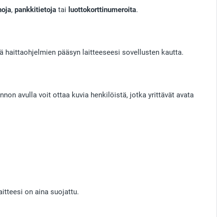
noja
,
pankkitietoja
tai
luottokorttinumeroita
.
ää haittaohjelmien pääsyn laitteeseesi sovellusten kautta.
non avulla voit ottaa kuvia henkilöistä, jotka yrittävät avata
aitteesi on aina suojattu.