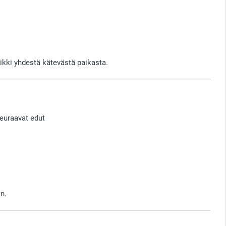
aikki yhdestä kätevästä paikasta.
seuraavat edut
n.