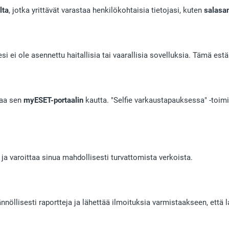
lta
, jotka yrittävät varastaa henkilökohtaisia tietojasi, kuten
salasa
si ei ole asennettu haitallisia tai vaarallisia sovelluksia. Tämä est
ntaa sen
myESET-portaalin
kautta. "Selfie varkaustapauksessa" -toimin
ja varoittaa sinua mahdollisesti turvattomista verkoista.
ännöllisesti raportteja ja lähettää ilmoituksia varmistaakseen, että l