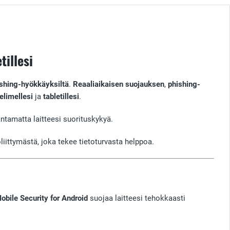
tillesi
shing-hyökkäyksiltä
.
Reaaliaikaisen suojauksen
,
phishing-
elimellesi
ja
tabletillesi
.
antamatta laitteesi suorituskykyä.
iittymästä, joka tekee tietoturvasta helppoa.
bile Security for Android
suojaa laitteesi tehokkaasti