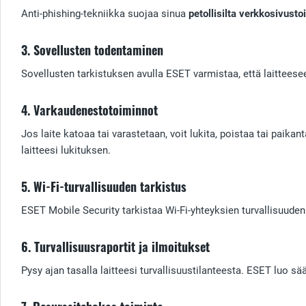
Anti-phishing-tekniikka suojaa sinua
petollisilta verkkosivustoi
3. Sovellusten todentaminen
Sovellusten tarkistuksen avulla ESET varmistaa, että laitteesee
4. Varkaudenestotoiminnot
Jos laite katoaa tai varastetaan, voit lukita, poistaa tai paika
laitteesi lukituksen.
5. Wi-Fi-turvallisuuden tarkistus
ESET Mobile Security tarkistaa Wi-Fi-yhteyksien turvallisuuden 
6. Turvallisuusraportit ja ilmoitukset
Pysy ajan tasalla laitteesi turvallisuustilanteesta. ESET luo sä