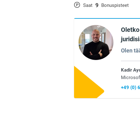
9
P
Saat
Bonuspisteet
Oletko 
juridi
Olen tä
Kadir Ay
Microsof
+49 (0)