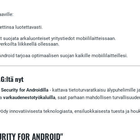
aville:
ettinsa luotettavasti.
.
at suojata arkaluonteiset yritystiedot mobiililaitteissaan.
erkoilta liikkeellä ollessaan.
ndroid tarjoaa optimaalisen suojan kaikille mobiililaitteillesi.
G:ltä nyt
Security for Androidilla
- kattava tietoturvaratkaisu älypuhelimille j
a
varkaudenestotyökaluilla
, saat parhaan mahdollisen turvallisuud
yödy innovatiivisesta teknologiasta, ensiluokkaisesta tuesta ja houk
URITY FOR ANDROID"