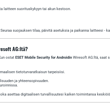
a laitteen suorituskykyyn tai akun kestoon.
 Seuraa suojauksen tilaa, päivitä asetuksia ja paikanna laitteesi - k
resoft AG:ltä?
 Kun ostat
ESET Mobile Security for Androidin
Wiresoft AG:ltä, saat 
maalisen tietoturvaratkaisun tarpeisiisi.
llisuuden ja yhteensopivuuden.
uroinnissa.
oka asettaa digitaalisen turvallisuutesi kaiken toimintansa keskiöö