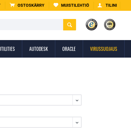
T
OSTOSKÄRRY
MUISTILEHTIÖ
TILINI
UTILITIES
AUTODESK
ORACLE
VIRUSSUOJAUS