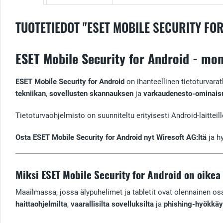
TUOTETIEDOT "ESET MOBILE SECURITY FO
ESET Mobile Security for Android - moni
ESET Mobile Security for Android
on ihanteellinen tietoturvara
tekniikan
,
sovellusten skannauksen
ja
varkaudenesto-ominais
Tietoturvaohjelmisto on suunniteltu erityisesti Android-laitteil
Osta ESET Mobile Security for Android nyt Wiresoft AG:ltä
ja h
Miksi ESET Mobile Security for Android on oikea 
Maailmassa, jossa älypuhelimet ja tabletit ovat olennainen o
haittaohjelmilta
,
vaarallisilta sovelluksilta
ja
phishing-hyökkäy