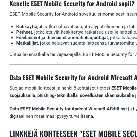
Kenelle ESET Mobile Security for Android sopii?
ESET Mobile Security for Android soveltuu erinomaisesti seura
Kotikäyttäjät
, jotka haluavat suojata älypuhelimensa ja tabl
Perheet
, jotka etsivät keskitettyä ratkaisua useille laitteille
Freelancerit ja itsenäiset ammatinharjoittajat
, jotka haluav
Matkailijat
, jotka haluavat suojata laitteensa turvattomilta v
Olitpa liikematkalla tai vapaa-ajalla, ESET Mobile Security for A
Osta ESET Mobile Security for Android Wiresoft A
Suojaa mobiililaitteesi ja henkilökohtaiset tietosi
ESET Mobile 
suojauksella
,
phishing-tekniikalla
,
sovellusten skannauksella
j
Osta ESET Mobile Security for Android Wiresoft AG:ltä nyt
ja h
digitaalinen maailmasi pysyy turvallisena.
LINKKEJÄ KOHTEESEEN "ESET MOBILE SEC