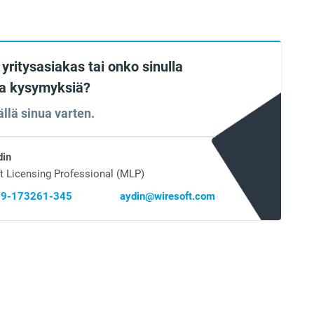
yritysasiakas tai onko sinulla
sia kysymyksiä?
ällä sinua varten.
din
t Licensing Professional (MLP)
 69-173261-345
aydin@wiresoft.com