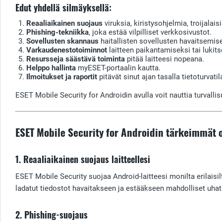
Edut yhdellä silmäyksellä:
Reaaliaikainen suojaus
viruksia, kiristysohjelmia, troijalai
Phishing-tekniikka
, joka estää vilpilliset verkkosivustot.
Sovellusten skannaus
haitallisten sovellusten havaitsemis
Varkaudenestotoiminnot
laitteen paikantamiseksi tai lukit
Resursseja säästävä toiminta
pitää laitteesi nopeana.
Helppo hallinta
myESET-portaalin kautta.
Ilmoitukset ja raportit
pitävät sinut ajan tasalla tietoturvati
ESET Mobile Security for Androidin avulla voit nauttia turvalli
ESET Mobile Security for Androidin tärkeimmät
1. Reaaliaikainen suojaus laitteellesi
ESET Mobile Security suojaa Android-laitteesi monilta erilaisil
ladatut tiedostot havaitakseen ja estääkseen mahdolliset uhat
2. Phishing-suojaus