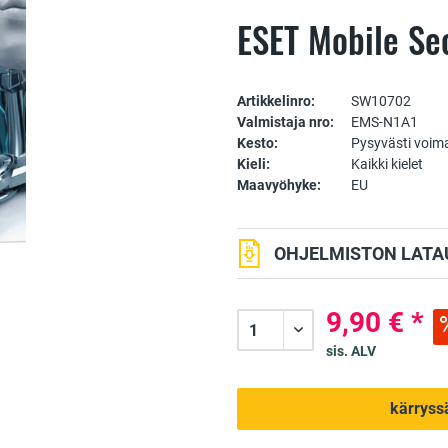
ESET Mobile Sec
Artikkelinro:
SW10702
Valmistaja nro:
EMS-N1A1
Kesto:
Pysyvästi voim
Kieli:
Kaikki kielet
Maavyöhyke:
EU
OHJELMISTON LATAU
9,90 € *
sis. ALV
kärryss