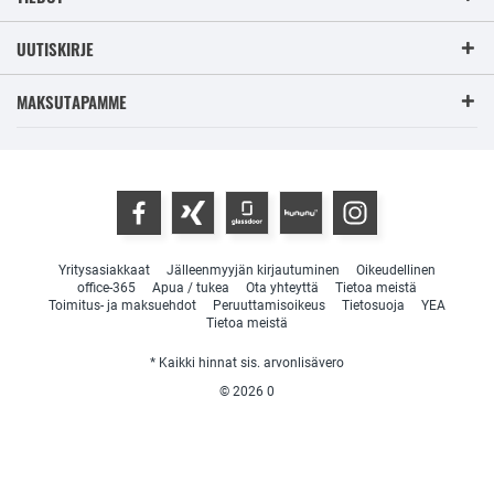
UUTISKIRJE
MAKSUTAPAMME
Yritysasiakkaat
Jälleenmyyjän kirjautuminen
Oikeudellinen
office-365
Apua / tukea
Ota yhteyttä
Tietoa meistä
Toimitus- ja maksuehdot
Peruuttamisoikeus
Tietosuoja
YEA
Tietoa meistä
* Kaikki hinnat sis. arvonlisävero
© 2026
0