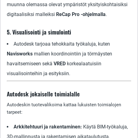
muunna olemassa olevat ympäristöt yksityiskohtaisiksi
digitaalisiksi malleiksi
ReCap Pro -ohjelmalla
.
5. Visualisointi ja simulointi
Autodesk tarjoaa tehokkaita työkaluja, kuten
Navisworks
mallien koordinointiin ja törmäysten
havaitsemiseen sekä
VRED
korkealaatuisiin
visualisointeihin ja esityksiin.
Autodesk jokaiselle toimialalle
Autodeskin tuotevalikoima kattaa lukuisten toimialojen
tarpeet:
Arkkitehtuuri ja rakentaminen:
Käytä BIM-työkaluja,
3D-mallinnusta ja rakentamisen aikataulutusta.