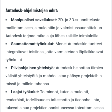
Autodesk-ohjelmistojen edut:
Monipuoliset sovellukset:
2D- ja 3D-suunnittelusta
mallintamiseen, simulointiin ja valmistussuunnitteluun
Autodesk tarjoaa ratkaisuja lähes kaikille toimialoille.
Saumattomat työnkulut:
Monet Autodeskin tuotteet
integroituvat toisiinsa, jotta varmistetaan läpileikkaavat
työnkulut.
Pilvipohjainen yhteistyö:
Autodesk helpottaa tiimien
välistä yhteistyötä ja mahdollistaa pääsyn projekteihin
missä ja milloin tahansa.
Laajat työkalut:
Toiminnot, kuten simulointi,
renderöinti, todellisuuden talteenotto ja tiedonhallinta,
tukevat sinua projektien onnistuneessa toteuttamisessa.