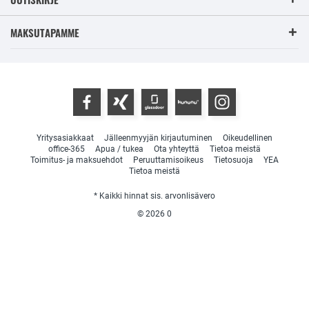
MAKSUTAPAMME
Yritysasiakkaat
Jälleenmyyjän kirjautuminen
Oikeudellinen
office-365
Apua / tukea
Ota yhteyttä
Tietoa meistä
Toimitus- ja maksuehdot
Peruuttamisoikeus
Tietosuoja
YEA
Tietoa meistä
* Kaikki hinnat sis. arvonlisävero
© 2026
0