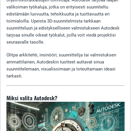
ohjelmistoratkaisujen toimittaja. Autodesk tarjoaa laajan
valikoiman työkaluja, jotka on erityisesti suunniteltu
edistämään luovuutta, tehokkuutta ja tuottavuutta eri
toimialoilla. Upeista 3D-suunnitelmista tarkkaan
suunnitteluun ja edistykselliseen valmistukseen Autodesk
tarjoaa sinulle oikeat työkalut, joilla voit viedä projektisi
seuraavalle tasolle.
Olitpa arkkitehti, insinööri, suunnittelija tai valmistuksen
ammattilainen, Autodeskin tuotteet auttavat sinua
suunnittelemaan, visualisoimaan ja toteuttamaan ideasi
tarkasti.
Miksi valita Autodesk?