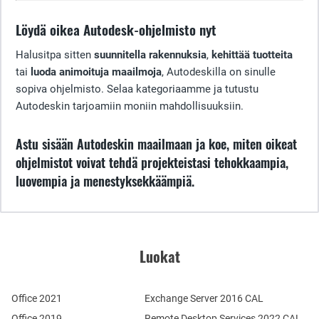
Löydä oikea Autodesk-ohjelmisto nyt
Halusitpa sitten
suunnitella rakennuksia
,
kehittää tuotteita
tai
luoda animoituja maailmoja
, Autodeskilla on sinulle
sopiva ohjelmisto. Selaa kategoriaamme ja tutustu
Autodeskin tarjoamiin moniin mahdollisuuksiin.
Astu sisään Autodeskin maailmaan ja koe, miten oikeat
ohjelmistot voivat tehdä projekteistasi tehokkaampia,
luovempia ja menestyksekkäämpiä.
Luokat
Office 2021
Exchange Server 2016 CAL
Office 2019
Remote Desktop Services 2022 CAL