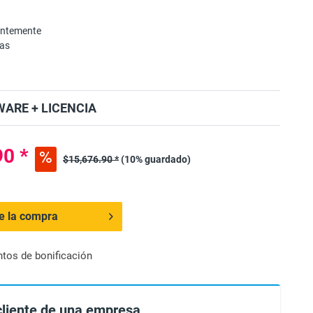
entemente
mas
ARE + LICENCIA
90 *
$15,676.90 *
(10% guardado)
de la compra
ntos de bonificación
cliente de una empresa