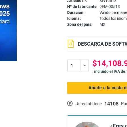
Artículo nº:
SW10613
Nº de fabricante
9EM-00513
Duración:
Válido perman
Idioma:
Todos los idio
Zona del país:
MX
DESCARGA DE SOFTW
$14,108.
, incluido el IVA de.
Añadir a la cesta 
14108
P
Usted obtiene
Pu
¿Eres 