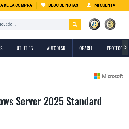
A DE LA COMPRA
BLOC DE NOTAS
MI CUENTA
OS
UTILITIES
AUTODESK
ORACLE
PROTECCIÓN

ows Server 2025 Standard