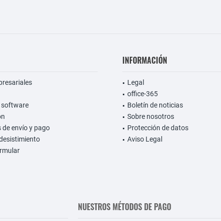
INFORMACIÓN
presariales
Legal
office-365
 software
Boletín de noticias
on
Sobre nosotros
 de envío y pago
Protección de datos
desistimiento
Aviso Legal
rmular
NUESTROS MÉTODOS DE PAGO