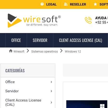
LEGAL
RESELLER
SOF
AYUDA 
+52 55 
OFFICE
SERVIDOR
CLIENT ACCESS LICENSE (CAL)
Wiresoft
Sistemas operativos
Windows 12
CATEGORÍAS
Office
Servidor
Client Access License
(CAL)