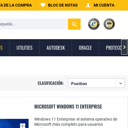
A DE LA COMPRA
BLOC DE NOTAS
MI CUENTA
OS
UTILITIES
AUTODESK
ORACLE
PROTECCIÓN

CLASIFICACIÓN:
MICROSOFT WINDOWS 11 ENTERPRISE
Windows 11 Enterprise: el sistema operativo de
Microsoft más completo para usuarios