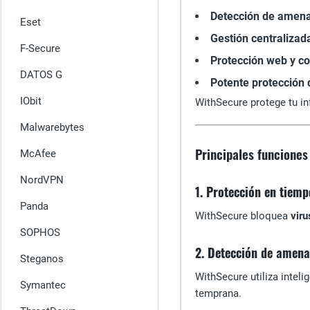
Detección de amenaz
Eset
Gestión centralizad
F-Secure
Protección web y co
DATOS G
Potente protección 
IObit
WithSecure protege tu inf
Malwarebytes
Principales funcione
McAfee
NordVPN
1. Protección en tiem
Panda
WithSecure bloquea
viru
SOPHOS
2. Detección de amena
Steganos
WithSecure utiliza intel
Symantec
temprana.