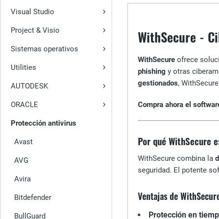
Visual Studio
Project & Visio
WithSecure - C
Sistemas operativos
WithSecure
ofrece soluc
Utilities
phishing
y otras cibera
gestionados
, WithSecure
AUTODESK
ORACLE
Compra ahora el softwar
Protección antivirus
Por qué WithSecure es
Avast
WithSecure combina la
d
AVG
seguridad. El potente sof
Avira
Ventajas de WithSecur
Bitdefender
Protección en tiemp
BullGuard