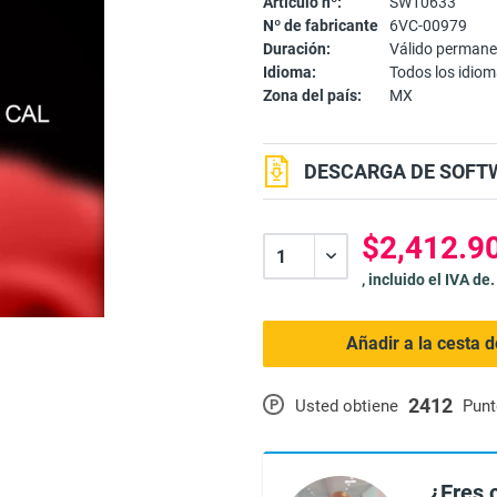
Artículo nº:
SW10633
Nº de fabricante
6VC-00979
Duración:
Válido perman
Idioma:
Todos los idio
Zona del país:
MX
DESCARGA DE SOFTW
$2,412.90
, incluido el IVA de.
Añadir a la cesta 
2412
P
Usted obtiene
Punt
¿Eres 