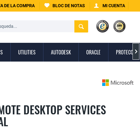
A DE LA COMPRA
BLOC DE NOTAS
MI CUENTA
OS
UTILITIES
AUTODESK
ORACLE
PROTECCIÓN

MOTE DESKTOP SERVICES
AL