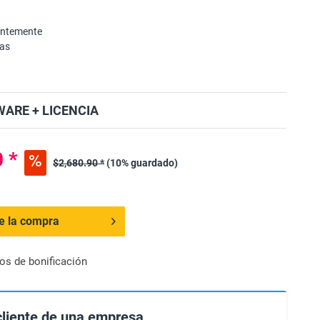
entemente
mas
ARE + LICENCIA
 *
$2,680.90 *
(10% guardado)
de la compra
os de bonificación
cliente de una empresa