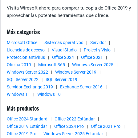
Visita Wiresoft ahora para comprar tu copia de Office 2019 y
aprovechar las potentes herramientas que ofrece.
Más categorías
Microsoft Office
|
Sistemas operativos
|
Servidor
|
Licencias de acceso
|
Visual Studio
|
Project y Visio
|
Protección antivirus
|
Office 2024
|
Office 2021
|
Oficina 2019
|
Microsoft 365
|
Windows Server 2025
|
Windows Server 2022
|
Windows Server 2019
|
SQL Server 2022
|
SQL Server 2019
|
Servidor Exchange 2019
|
Exchange Server 2016
|
Windows 11
|
Windows 10
Más productos
Office 2024 Standard
|
Office 2022 Estándar
|
Office 2019 Estándar
|
Office 2024 Pro
|
Office 2021 Pro
|
Office 2019 Pro
|
Windows Server 2025 Estándar
|