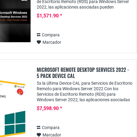
de Escritorio Remoto (RDS) para Windows Server
2022, las aplicaciones asociadas pueden
proporcionarse de forma centralizada a los
$1,571.90 *
usuarios. Para...
Compara
Marcador
MICROSOFT REMOTE DESKTOP SERVICES 2022 -
5 PACK DEVICE CAL
5x la última Device CAL para Servicios de Escritorio
Remoto para Windows Server 2022 Con los
Servicios de Escritorio Remoto (RDS) para
Windows Server 2022, las aplicaciones asociadas
pueden proporcionarse de forma centralizada a
$7,598.90 *
los...
Compara
Marcador