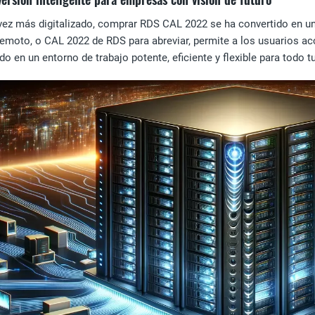
ez más digitalizado, comprar RDS CAL 2022 se ha convertido en u
Remoto, o CAL 2022 de RDS para abreviar, permite a los usuarios a
do en un entorno de trabajo potente, eficiente y flexible para todo t