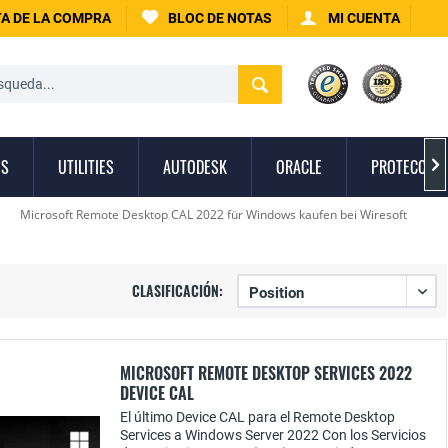
A DE LA COMPRA
BLOC DE NOTAS
MI CUENTA
OS
UTILITIES
AUTODESK
ORACLE
PROTECCIÓN

Microsoft Remote Desktop CAL 2022 für Windows kaufen bei Wiresoft
CLASIFICACIÓN:
MICROSOFT REMOTE DESKTOP SERVICES 2022
DEVICE CAL
El último Device CAL para el Remote Desktop
Services a Windows Server 2022 Con los Servicios