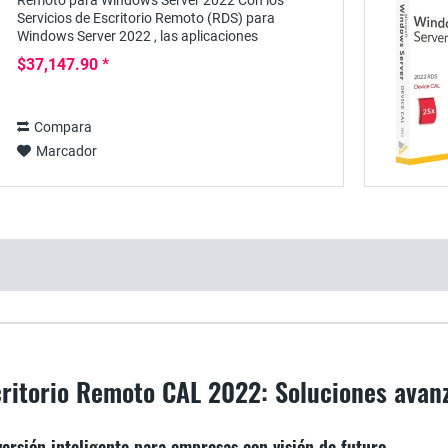
Remoto para Windows Server 2022 Con los
Servicios de Escritorio Remoto (RDS) para
Windows Server 2022 , las aplicaciones
disponibles con ellos pueden proporcionarse de
$37,147.90 *
forma...
Compara
Marcador
critorio Remoto CAL 2022: Soluciones ava
rsión inteligente para empresas con visión de futuro