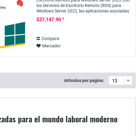
Escritorio Remoto para Windows Server 2022 Con
los Servicios de Escritorio Remoto (RDS) para
Windows Server 2022, las aplicaciones asociadas
pueden proporcionarse de forma centralizada a
$37,147.90 *
los...
Compara
Marcador
Artículos por página:
nzadas para el mundo laboral moderno