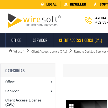
LEGAL
RESELLER
SOF
AYUDA 
+52 55 
OFFICE
SERVIDOR
CLIENT ACCESS LICENSE (CAL)
Wiresoft
Client Access License (CAL)
Remote Desktop Services
CATEGORÍAS
Office
Servidor
Client Access License
(CAL)