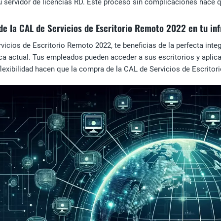
 tu servidor de licencias RD. Este proceso sin complicaciones hac
de la CAL de Servicios de Escritorio Remoto 2022 en tu in
vicios de Escritorio Remoto 2022, te beneficias de la perfecta inte
ica actual. Tus empleados pueden acceder a sus escritorios y aplic
e flexibilidad hacen que la compra de la CAL de Servicios de Escrit