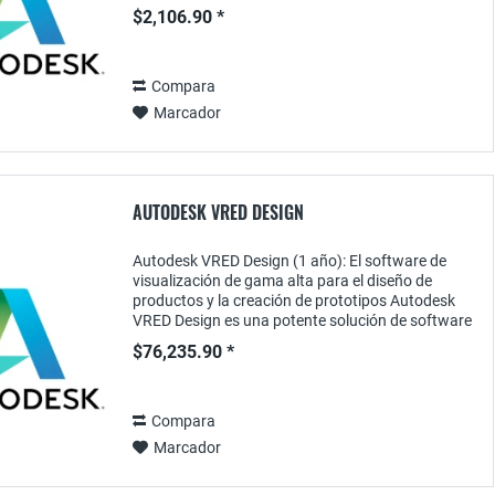
específicamente para artistas y diseñadores que
$2,106.90 *
desean...
Compara
Marcador
AUTODESK VRED DESIGN
Autodesk VRED Design (1 año): El software de
visualización de gama alta para el diseño de
productos y la creación de prototipos Autodesk
VRED Design es una potente solución de software
para la creación de visualizaciones fotorrealistas
$76,235.90 *
y...
Compara
Marcador