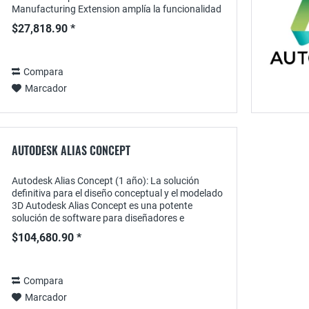
Manufacturing Extension amplía la funcionalidad
de Fusion 360 proporcionando herramientas
$27,818.90 *
especializadas para...
Compara
Marcador
AUTODESK ALIAS CONCEPT
Autodesk Alias Concept (1 año): La solución
definitiva para el diseño conceptual y el modelado
3D Autodesk Alias Concept es una potente
solución de software para diseñadores e
ingenieros especializados en la creación de
$104,680.90 *
diseños...
Compara
Marcador