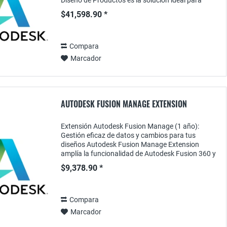
Diseño de Productos es la solución ideal para
diseñadores e ingenieros que desean...
$41,598.90 *
Compara
Marcador
AUTODESK FUSION MANAGE EXTENSION
Extensión Autodesk Fusion Manage (1 año):
Gestión eficaz de datos y cambios para tus
diseños Autodesk Fusion Manage Extension
amplía la funcionalidad de Autodesk Fusion 360 y
te proporciona potentes herramientas para la
$9,378.90 *
gestión de datos...
Compara
Marcador