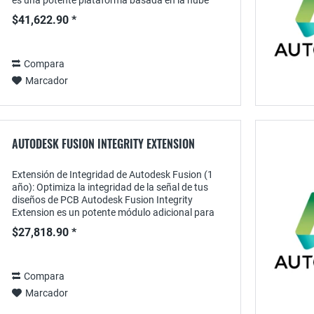
es una potente plataforma basada en la nube
diseñada específicamente para ingenieros,...
$41,622.90 *
Compara
Marcador
AUTODESK FUSION INTEGRITY EXTENSION
Extensión de Integridad de Autodesk Fusion (1
año): Optimiza la integridad de la señal de tus
diseños de PCB Autodesk Fusion Integrity
Extension es un potente módulo adicional para
Autodesk Fusion 360 , con tecnología Ansys.
$27,818.90 *
Esta...
Compara
Marcador