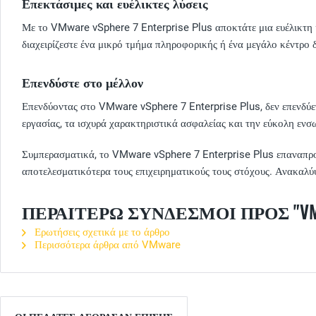
Επεκτάσιμες και ευέλικτες λύσεις
Με το VMware vSphere 7 Enterprise Plus αποκτάτε μια ευέλικτη κα
διαχειρίζεστε ένα μικρό τμήμα πληροφορικής ή ένα μεγάλο κέντρο 
Επενδύστε στο μέλλον
Επενδύοντας στο VMware vSphere 7 Enterprise Plus, δεν επενδύετ
εργασίας, τα ισχυρά χαρακτηριστικά ασφαλείας και την εύκολη ενσω
Συμπερασματικά, το VMware vSphere 7 Enterprise Plus επαναπροσδ
αποτελεσματικότερα τους επιχειρηματικούς τους στόχους. Ανακαλύ
ΠΕΡΑΙΤΈΡΩ ΣΎΝΔΕΣΜΟΙ ΠΡΟΣ "VMWAR
Ερωτήσεις σχετικά με το άρθρο
Περισσότερα άρθρα από VMware