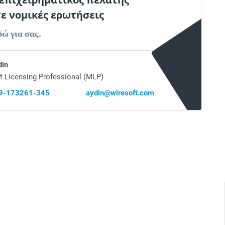
 επιχειρηματικός πελάτης
τε νομικές ερωτήσεις
δώ για σας.
din
t Licensing Professional (MLP)
69-173261-345
aydin@wiresoft.com