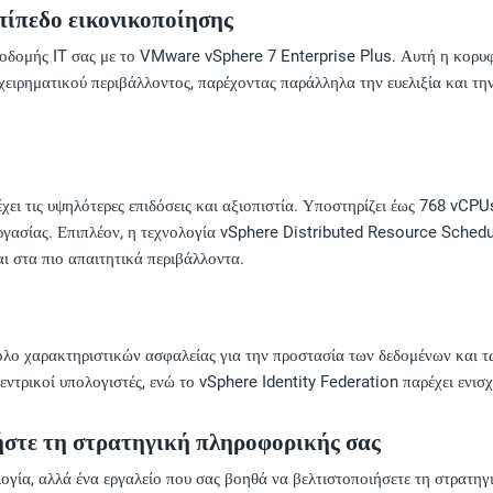
επίπεδο εικονικοποίησης
οδομής IT σας με το VMware vSphere 7 Enterprise Plus. Αυτή η κορυφα
ιχειρηματικού περιβάλλοντος, παρέχοντας παράλληλα την ευελιξία και τη
έχει τις υψηλότερες επιδόσεις και αξιοπιστία. Υποστηρίζει έως 768 vC
 εργασίας. Επιπλέον, η τεχνολογία vSphere Distributed Resource Sched
ι στα πιο απαιτητικά περιβάλλοντα.
λο χαρακτηριστικών ασφαλείας για την προστασία των δεδομένων και τ
 κεντρικοί υπολογιστές, ενώ το vSphere Identity Federation παρέχει ενι
οιήστε τη στρατηγική πληροφορικής σας
ογία, αλλά ένα εργαλείο που σας βοηθά να βελτιστοποιήσετε τη στρατηγ