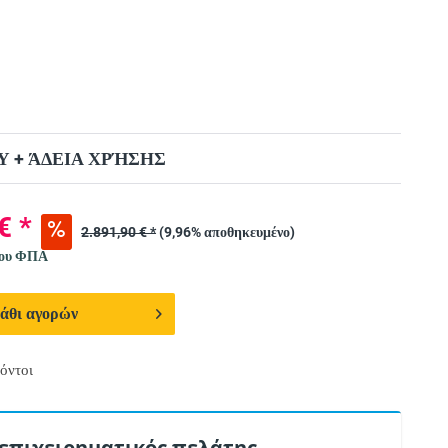
 + ΆΔΕΙΑ ΧΡΉΣΗΣ
€ *
2.891,90 € *
(9,96% αποθηκευμένο)
νου ΦΠΑ
άθι αγορών
όντοι