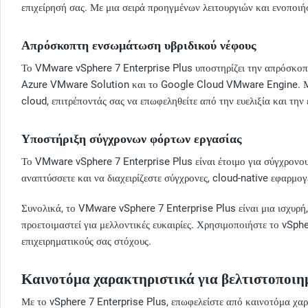
επιχείρησή σας. Με μια σειρά προηγμένων λειτουργιών και ενοποιήσ
Απρόσκοπτη ενσωμάτωση υβριδικού νέφους
Το VMware vSphere 7 Enterprise Plus υποστηρίζει την απρόσκοπ
Azure VMware Solution και το Google Cloud VMware Engine. Με 
cloud, επιτρέποντάς σας να επωφεληθείτε από την ευελιξία και τη
Υποστήριξη σύγχρονων φόρτων εργασίας
Το VMware vSphere 7 Enterprise Plus είναι έτοιμο για σύγχρονου
αναπτύσσετε και να διαχειρίζεστε σύγχρονες, cloud-native εφαρμο
Συνολικά, το VMware vSphere 7 Enterprise Plus είναι μια ισχυρή,
προετοιμαστεί για μελλοντικές ευκαιρίες. Χρησιμοποιήστε το vSph
επιχειρηματικούς σας στόχους.
Καινοτόμα χαρακτηριστικά για βελτιστοποιημ
Με το vSphere 7 Enterprise Plus, επωφελείστε από καινοτόμα χαρ