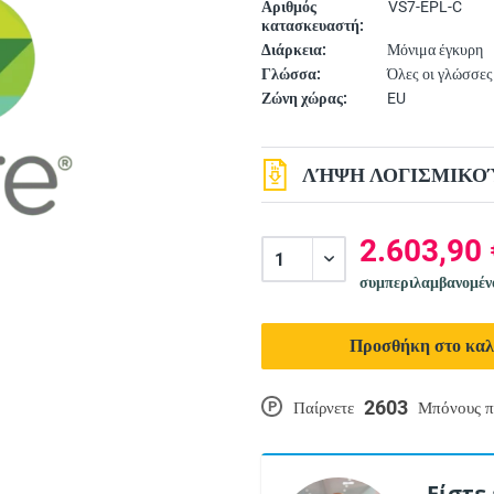
Αριθμός
VS7-EPL-C
κατασκευαστή:
Διάρκεια:
Μόνιμα έγκυρη
Γλώσσα:
Όλες οι γλώσσες
Ζώνη χώρας:
EU
ΛΉΨΗ ΛΟΓΙΣΜΙΚΟΎ
2.603,90 
συμπεριλαμβανομέ
Προσθήκη στο καλ
2603
P
Παίρνετε
Μπόνους π