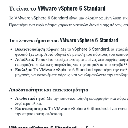
Τι είναι το VMware vSphere 6 Standard
Το VMware vSphere 6 Standard είναι μια ολοκληρωμένη λύση εικον
Προσφέρει ένα ευρύ φάσμα χαρακτηριστικών διαχείρισης πόρων, ασ
Τα πλεονεκτήματα του VMware vSphere 6 Standard
Βελτιστοποίηση πόρων:
Με το vSphere 6 Standard, οι εταιρεί
φυσικό ξενιστή. Αυτό οδηγεί σε μείωση του κόστους του υλικο
Ασφάλεια:
Το πακέτο περιέχει ενσωματωμένες λειτουργίες ασφαλ
εφαρμόζετε πολιτικές ασφαλείας για την ασφάλεια του περιβάλ
Ευελιξία:
Το VMware vSphere 6 Standard προσφέρει την ευελιξί
μηχανές, να κατανέμετε πόρους και να κλιμακώνετε την υποδομ
Αποδοτικότητα και επεκτασιμότητα
Αποδοτικότητα
: Με την εικονικοποίηση εφαρμογών και πόρων,
λιγότερο υλικό.
Επεκτασιμότητα:
Το VMware vSphere 6 Standard είναι επεκτάσ
την απρόσκοπτη επέκταση.
VMware vSphere 6 Standard σε δράση