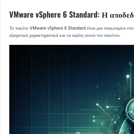
VMware vSphere 6 Standard: Η αποδεδ
Το πακέτο VMware vSphere 6 Standard είναι μια παγκοσμίου επιπέ
εξαιρετικά χαρακτηριστικά και τα οφέλη αυτού του πακέτου.