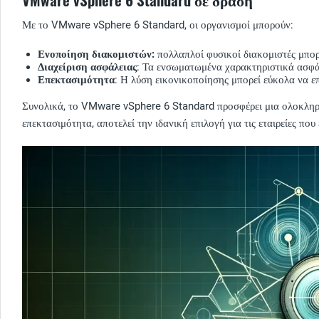
Με το VMware vSphere 6 Standard, οι οργανισμοί μπορούν:
Ενοποίηση διακομιστών:
πολλαπλοί φυσικοί διακομιστές μπορ
Διαχείριση ασφάλειας
: Τα ενσωματωμένα χαρακτηριστικά ασφά
Επεκτασιμότητα
: Η λύση εικονικοποίησης μπορεί εύκολα να επ
Συνολικά, το VMware vSphere 6 Standard προσφέρει μια ολοκληρωμέ
επεκτασιμότητα, αποτελεί την ιδανική επιλογή για τις εταιρείες π