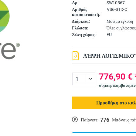
Αρ:
SW10567
Αριθμός
VS6-STD-C
κατασκευαστή:
Διάρκεια:
Μόνιμα έγκυρη
Γλώσσα:
Όλες οι γλώσσες
Ζώνη χώρας:
EU
ΛΉΨΗ ΛΟΓΙΣΜΙΚΟΎ
776,90 € 
συμπεριλαμβανομέ
Προσθήκη στο καλ
776
P
Παίρνετε
Μπόνους πό