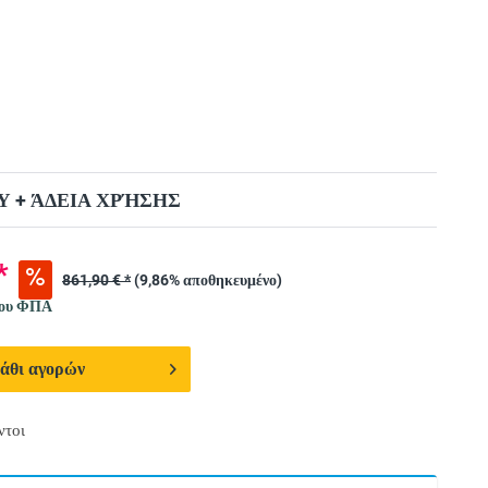
 + ΆΔΕΙΑ ΧΡΉΣΗΣ
*
861,90 € *
(9,86% αποθηκευμένο)
νου ΦΠΑ
άθι αγορών
ντοι