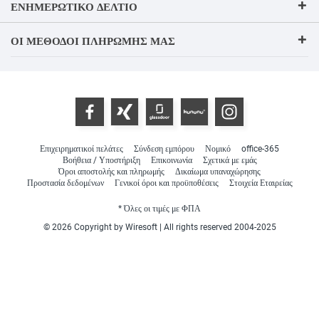
ΕΝΗΜΕΡΩΤΙΚΌ ΔΕΛΤΊΟ
ΟΙ ΜΈΘΟΔΟΙ ΠΛΗΡΩΜΉΣ ΜΑΣ
Επιχειρηματικοί πελάτες
Σύνδεση εμπόρου
Νομικό
office-365
Βοήθεια / Υποστήριξη
Επικοινωνία
Σχετικά με εμάς
Όροι αποστολής και πληρωμής
Δικαίωμα υπαναχώρησης
Προστασία δεδομένων
Γενικοί όροι και προϋποθέσεις
Στοιχεία Εταιρείας
* Όλες οι τιμές με ΦΠΑ
© 2026 Copyright by Wiresoft | All rights reserved 2004-2025