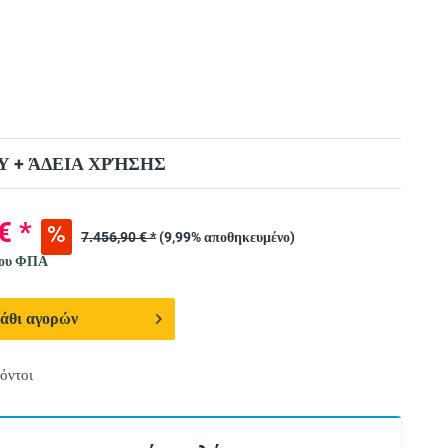
 + ΆΔΕΙΑ ΧΡΉΣΗΣ
€ *
7.456,90 € *
(9,99% αποθηκευμένο)
νου ΦΠΑ
άθι αγορών
όντοι