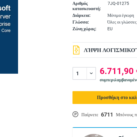
Αριθμός
7JQ-01275
κατασκευαστή:
Διάρκεια:
Μόνιμα έγκυρη
Γλώσσα:
Όλες οι γλώσσες
Ζώνη χώρας:
EU
ΛΉΨΗ ΛΟΓΙΣΜΙΚΟΎ
6.711,90 
συμπεριλαμβανομέ
Προσθήκη στο καλ
6711
P
Παίρνετε
Μπόνους π