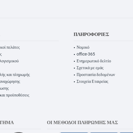
Α
ΠΛΗΡΟΦΟΡΊΕΣ
κοί πελάτες
Νομικό
ς
office-365
λογισμικού
Ενημερωτικό δελτίο
Σχετικά με εμάς
λής και πληρωμής
Προστασία δεδομένων
παναχώρησης
Στοιχεία Εταιρείας
ρωσης
 και προϋποθέσεις
ΣΤΗΜΑ
ΟΙ ΜΈΘΟΔΟΙ ΠΛΗΡΩΜΉΣ ΜΑΣ