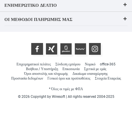
ΕΝΗΜΕΡΩΤΙΚΌ ΔΕΛΤΊΟ
ΟΙ ΜΈΘΟΔΟΙ ΠΛΗΡΩΜΉΣ ΜΑΣ
Επιχειρηματικοί πελάτες
Σύνδεση εμπόρου
Νομικό
office-365
Βοήθεια / Υποστήριξη
Επικοινωνία
Σχετικά με εμάς
Όροι αποστολής και πληρωμής
Δικαίωμα υπαναχώρησης
Προστασία δεδομένων
Γενικοί όροι και προϋποθέσεις
Στοιχεία Εταιρείας
* Όλες οι τιμές με ΦΠΑ
© 2026 Copyright by Wiresoft | All rights reserved 2004-2025