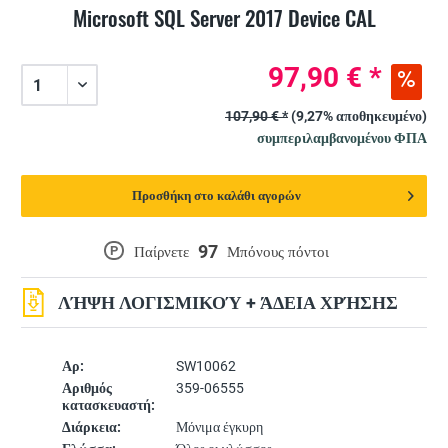
Microsoft SQL Server 2017 Device CAL
97,90 € *
107,90 € *
(9,27% αποθηκευμένο)
συμπεριλαμβανομένου ΦΠΑ
Προσθήκη στο καλάθι αγορών
97
P
Παίρνετε
Μπόνους πόντοι
ΛΉΨΗ ΛΟΓΙΣΜΙΚΟΎ + ΆΔΕΙΑ ΧΡΉΣΗΣ
Αρ:
SW10062
Αριθμός
359-06555
κατασκευαστή:
Διάρκεια:
Μόνιμα έγκυρη